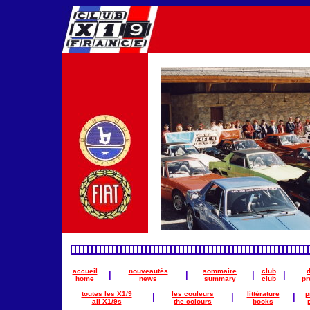
accueil
nouveautés
sommaire
club
|
|
|
|
home
news
summary
club
pr
toutes les X1/9
les couleurs
littérature
p
|
|
|
all X1/9s
the colours
books