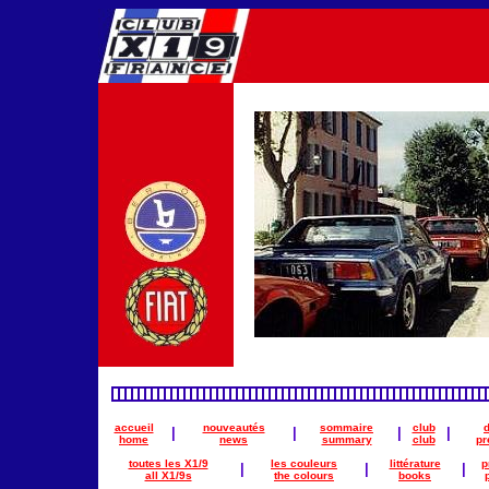
accueil
nouveautés
sommaire
club
|
|
|
|
home
news
summary
club
pr
toutes les X1/9
les couleurs
littérature
p
|
|
|
all X1/9s
the colours
books